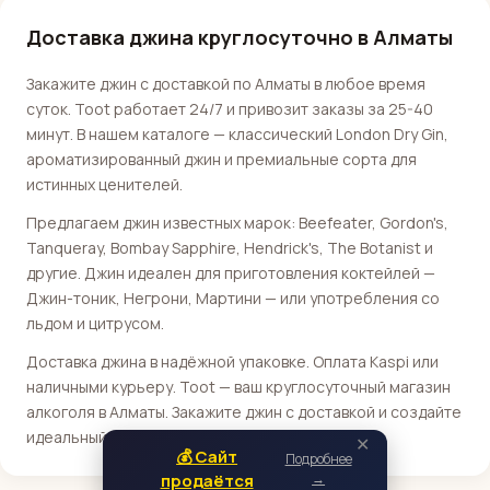
Доставка джина круглосуточно в Алматы
Закажите джин с доставкой по Алматы в любое время
суток. Toot работает 24/7 и привозит заказы за 25-40
минут. В нашем каталоге — классический London Dry Gin,
ароматизированный джин и премиальные сорта для
истинных ценителей.
Предлагаем джин известных марок: Beefeater, Gordon's,
Tanqueray, Bombay Sapphire, Hendrick's, The Botanist и
другие. Джин идеален для приготовления коктейлей —
Джин-тоник, Негрони, Мартини — или употребления со
льдом и цитрусом.
Доставка джина в надёжной упаковке. Оплата Kaspi или
наличными курьеру. Toot — ваш круглосуточный магазин
алкоголя в Алматы. Закажите джин с доставкой и создайте
идеальный коктейль дома!
✕
💰 Сайт
Подробнее
продаётся
→