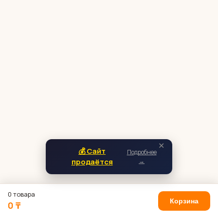
✕
💰 Сайт
Подробнее
продаётся
→
0 товара
Корзина
0 ₸