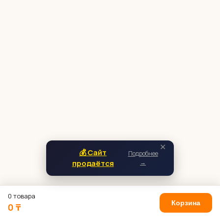
✕
💰 Сайт
Подробнее
продаётся
→
0 товара
Корзина
0 ₸