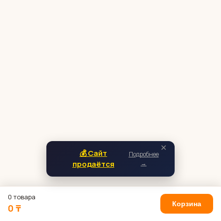
✕
💰 Сайт
Подробнее
продаётся
→
0 товара
Корзина
0 ₸