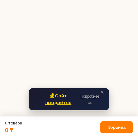
✕
💰 Сайт
Подробнее
продаётся
→
0 товара
Корзина
0 ₸