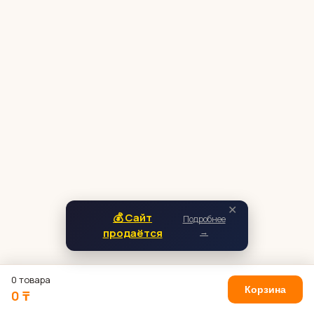
✕
💰 Сайт
Подробнее
продаётся
→
0 товара
Корзина
0 ₸