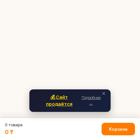
✕
💰 Сайт
Подробнее
продаётся
→
0 товара
Корзина
0 ₸