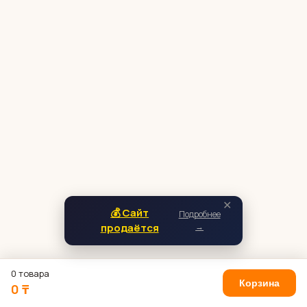
✕
💰 Сайт
Подробнее
продаётся
→
0 товара
Корзина
0 ₸