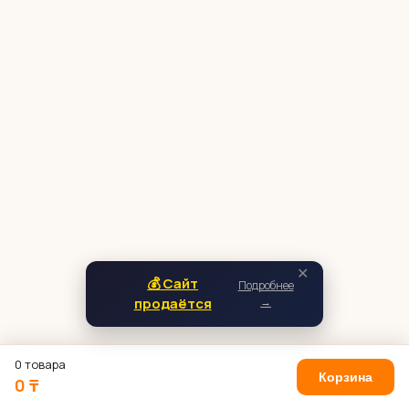
✕
💰 Сайт
Подробнее
продаётся
→
0 товара
Корзина
0 ₸