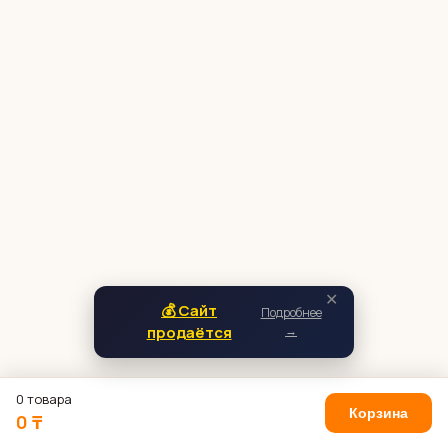
✕
💰 Сайт
Подробнее
продаётся
→
0 товара
Корзина
0 ₸