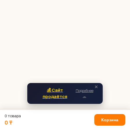
✕
💰 Сайт
Подробнее
продаётся
→
0 товара
Корзина
0 ₸