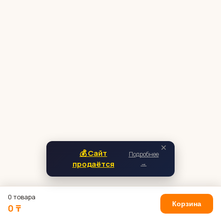
✕
💰 Сайт
Подробнее
продаётся
→
0 товара
Корзина
0 ₸