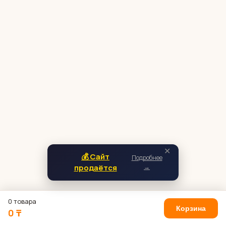
✕
💰 Сайт
Подробнее
продаётся
→
0 товара
Корзина
0 ₸