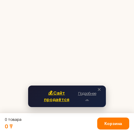
✕
💰 Сайт
Подробнее
продаётся
→
0 товара
Корзина
0 ₸