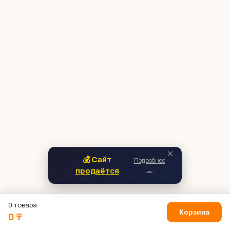
✕
💰 Сайт
Подробнее
продаётся
→
0 товара
Корзина
0 ₸