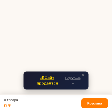
✕
💰 Сайт
Подробнее
продаётся
→
0 товара
Корзина
0 ₸