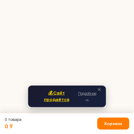
✕
💰 Сайт
Подробнее
продаётся
→
0 товара
Корзина
0 ₸