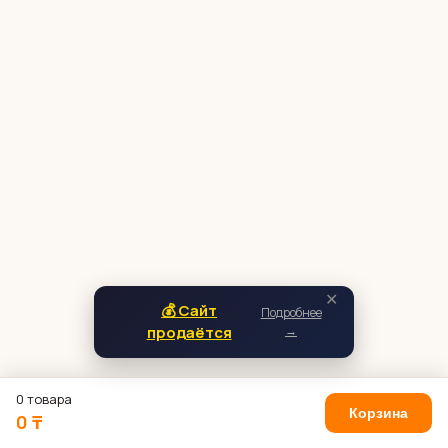
✕
💰 Сайт
Подробнее
продаётся
→
0 товара
Корзина
0 ₸