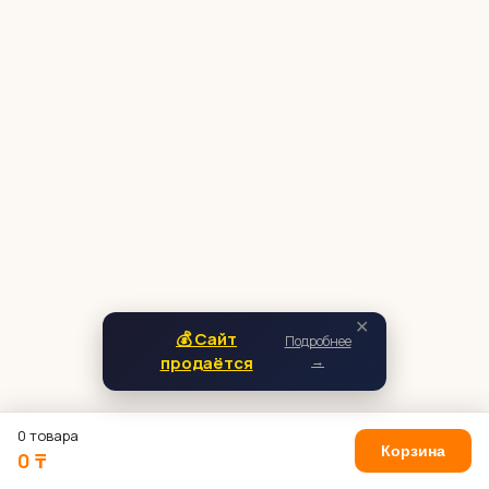
✕
💰 Сайт
Подробнее
продаётся
→
0 товара
Корзина
0 ₸