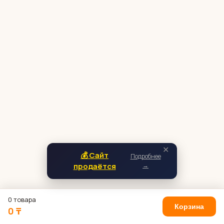
✕
💰 Сайт
Подробнее
продаётся
→
0 товара
Корзина
0 ₸