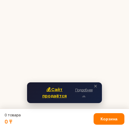
✕
💰 Сайт
Подробнее
продаётся
→
0 товара
Корзина
0 ₸