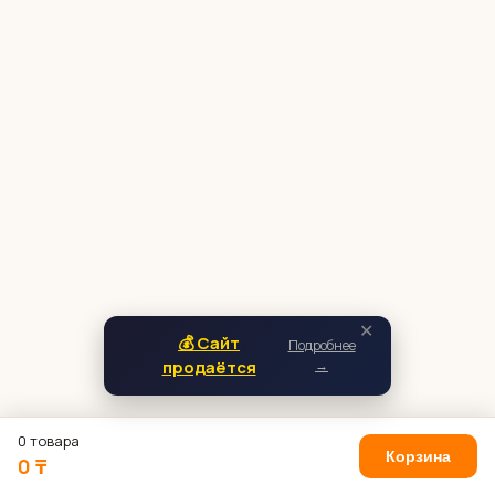
✕
💰 Сайт
Подробнее
продаётся
→
0 товара
Корзина
0 ₸