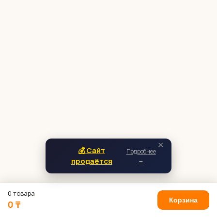
✕
💰 Сайт
Подробнее
продаётся
→
0 товара
Корзина
0 ₸