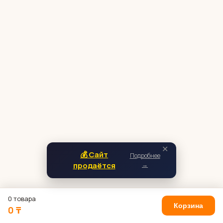
✕
💰 Сайт
Подробнее
продаётся
→
0 товара
Корзина
0 ₸