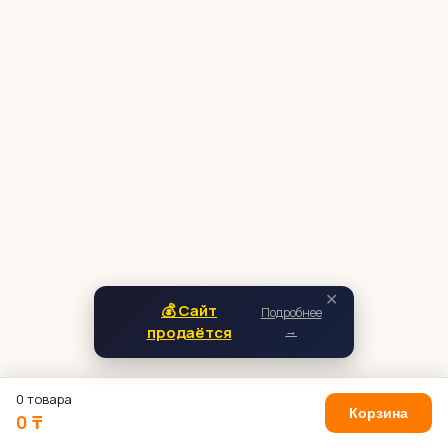
✕
💰 Сайт
Подробнее
продаётся
→
0 товара
Корзина
0 ₸