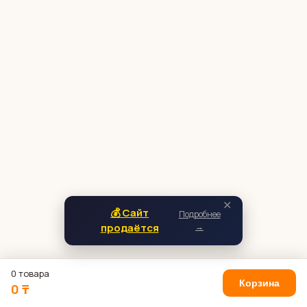
✕
💰 Сайт
Подробнее
продаётся
→
0 товара
Корзина
0 ₸