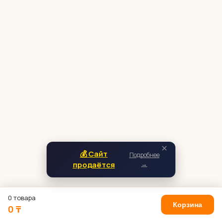
✕
💰 Сайт
Подробнее
продаётся
→
0 товара
Корзина
0 ₸