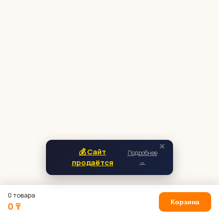
✕
💰 Сайт
Подробнее
продаётся
→
0 товара
Корзина
0 ₸