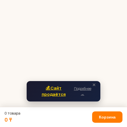
✕
💰 Сайт
Подробнее
продаётся
→
0 товара
Корзина
0 ₸