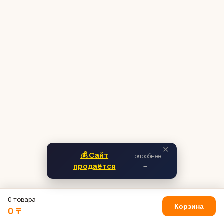
✕
💰 Сайт
Подробнее
продаётся
→
0 товара
Корзина
0 ₸