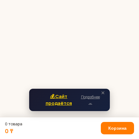
✕
💰 Сайт
Подробнее
продаётся
→
0 товара
Корзина
0 ₸