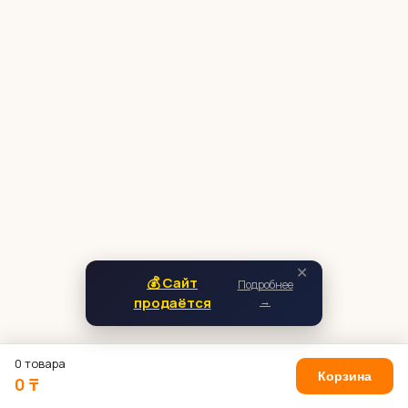
✕
💰 Сайт
Подробнее
продаётся
→
0 товара
Корзина
0 ₸