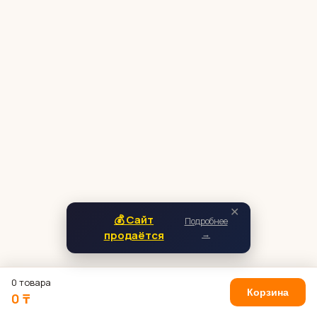
✕
💰 Сайт
Подробнее
продаётся
→
0 товара
Корзина
0 ₸