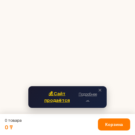
✕
💰 Сайт
Подробнее
продаётся
→
0 товара
Корзина
0 ₸