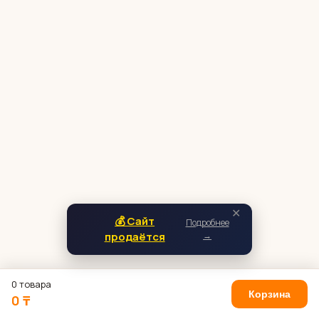
✕
💰 Сайт
Подробнее
продаётся
→
0 товара
Корзина
0 ₸