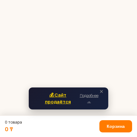
✕
💰 Сайт
Подробнее
продаётся
→
0 товара
Корзина
0 ₸