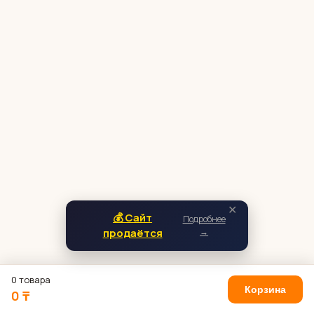
✕
💰 Сайт
Подробнее
продаётся
→
0 товара
Корзина
0 ₸