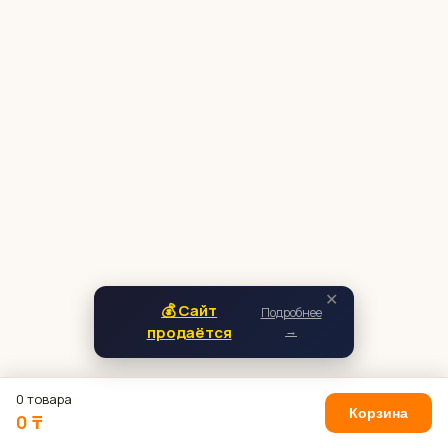
✕
💰 Сайт
Подробнее
продаётся
→
0 товара
Корзина
0 ₸