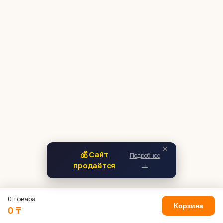
✕
💰 Сайт
Подробнее
продаётся
→
0 товара
Корзина
0 ₸