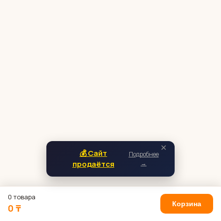
✕
💰 Сайт
Подробнее
продаётся
→
0 товара
Корзина
0 ₸