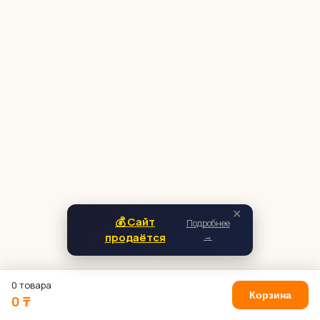
✕
💰 Сайт
Подробнее
продаётся
→
0 товара
Корзина
0 ₸