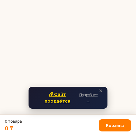
✕
💰 Сайт
Подробнее
продаётся
→
0 товара
Корзина
0 ₸