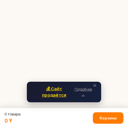
✕
💰 Сайт
Подробнее
продаётся
→
0 товара
Корзина
0 ₸