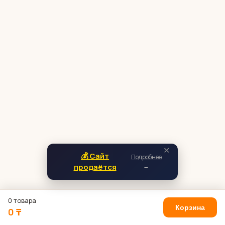
✕
💰 Сайт
Подробнее
продаётся
→
0 товара
Корзина
0 ₸