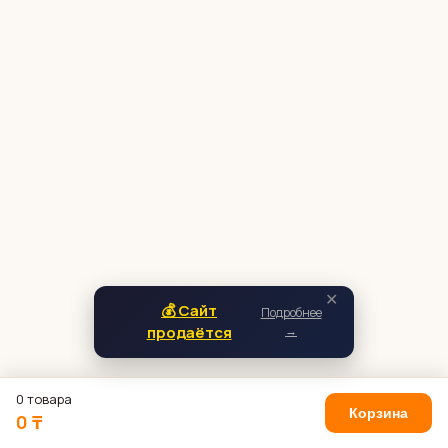
✕
💰 Сайт
Подробнее
продаётся
→
0 товара
Корзина
0 ₸