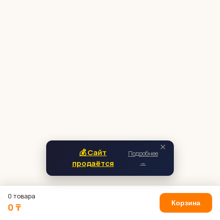
✕
💰 Сайт
Подробнее
продаётся
→
0 товара
Корзина
0 ₸