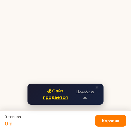
✕
💰 Сайт
Подробнее
продаётся
→
0 товара
Корзина
0 ₸