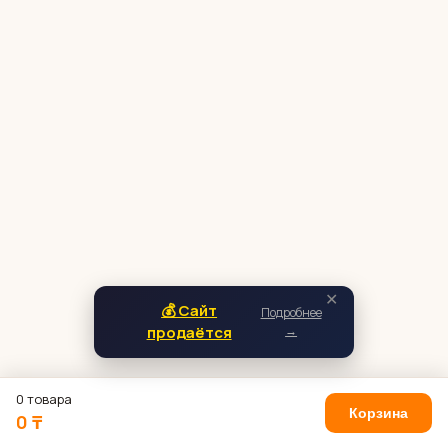
✕
💰 Сайт
Подробнее
продаётся
→
0 товара
Корзина
0 ₸