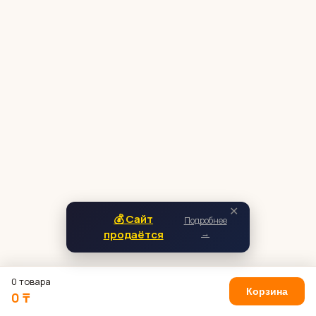
✕
💰 Сайт
Подробнее
продаётся
→
0 товара
Корзина
0 ₸