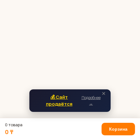
✕
💰 Сайт
Подробнее
продаётся
→
0 товара
Корзина
0 ₸